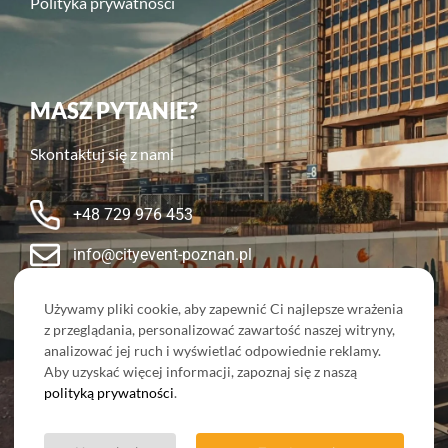
Polityka prywatności
MASZ PYTANIE?
Skontaktuj się z nami
+48 729 976 453
info@cityevent-poznan.pl
Nasze sociale:
Używamy pliki cookie, aby zapewnić Ci najlepsze wrażenia
z przeglądania, personalizować zawartość naszej witryny,
analizować jej ruch i wyświetlać odpowiednie reklamy.
Aby uzyskać więcej informacji, zapoznaj się z naszą
polityką prywatności
.
Created with ❤️ 2026 Website-Craft