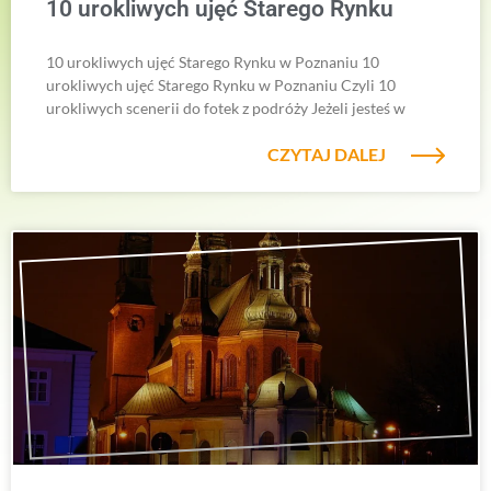
10 urokliwych ujęć Starego Rynku
10 urokliwych ujęć Starego Rynku w Poznaniu 10
urokliwych ujęć Starego Rynku w Poznaniu Czyli 10
urokliwych scenerii do fotek z podróży Jeżeli jesteś w
CZYTAJ DALEJ