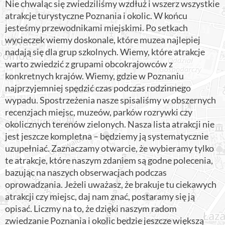
Nie chwaląc się zwiedziliśmy wzdłuż i wszerz wszystkie
atrakcje turystyczne Poznania i okolic. W końcu
jesteśmy przewodnikami miejskimi. Po setkach
wycieczek wiemy doskonale, które muzea najlepiej
nadają się dla grup szkolnych. Wiemy, które atrakcje
warto zwiedzić z grupami obcokrajowców z
konkretnych krajów. Wiemy, gdzie w Poznaniu
najprzyjemniej spędzić czas podczas rodzinnego
wypadu. Spostrzeżenia nasze spisaliśmy w obszernych
recenzjach miejsc, muzeów, parków rozrywki czy
okolicznych terenów zielonych. Nasza lista atrakcji nie
jest jeszcze kompletna – będziemy ją systematycznie
uzupełniać. Zaznaczamy otwarcie, że wybieramy tylko
te atrakcje, które naszym zdaniem są godne polecenia,
bazując na naszych obserwacjach podczas
oprowadzania. Jeżeli uważasz, że brakuje tu ciekawych
atrakcji czy miejsc, daj nam znać, postaramy się ją
opisać. Liczmy na to, że dzięki naszym radom
zwiedzanie Poznania i okolic będzie jeszcze większą