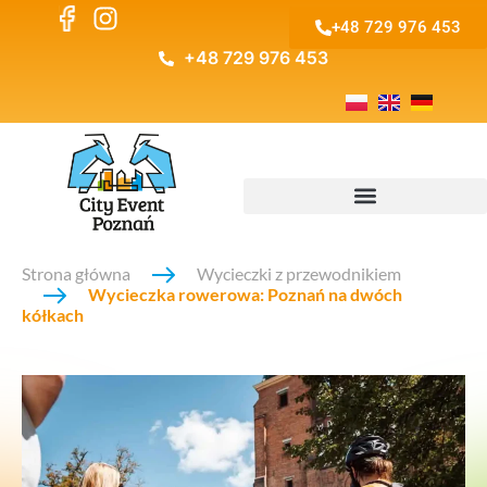
+48 729 976 453
+48 729 976 453
Strona główna
Wycieczki z przewodnikiem
Wycieczka rowerowa: Poznań na dwóch
kółkach