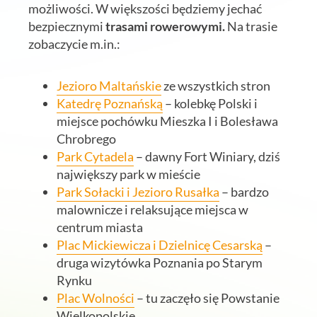
możliwości. W większości będziemy jechać
bezpiecznymi
trasami rowerowymi.
Na trasie
zobaczycie m.in.:
Jezioro Maltańskie
ze wszystkich stron
Katedrę Poznańską
– kolebkę Polski i
miejsce pochówku Mieszka I i Bolesława
Chrobrego
Park Cytadela
– dawny Fort Winiary, dziś
największy park w mieście
Park Sołacki i Jezioro Rusałka
– bardzo
malownicze i relaksujące miejsca w
centrum miasta
Plac Mickiewicza i Dzielnicę Cesarską
–
druga wizytówka Poznania po Starym
Rynku
Plac Wolności
– tu zaczęło się Powstanie
Wielkopolskie