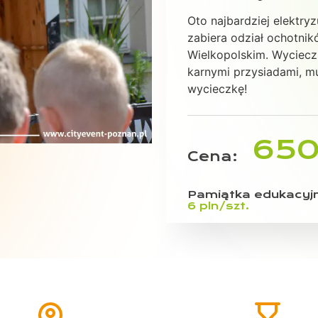
Oto najbardziej elektry
zabiera odział ochotni
Wielkopolskim. Wyciecz
karnymi przysiadami, m
wycieczkę!
650
Cena:
Pamiątka edukacyjn
6 pln/szt.