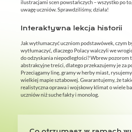
ilustracjami scen powstańczych – wszystko po to
uwagę uczniów. Sprawdziliśmy, działa!
Interaktywna lekcja historii
Jak wytłumaczyć uczniom podstawówek, czym był
wytłumaczyć, dlaczego Polacy walczyli we wrogi
do odzyskania niepodległości? Wbrew pozorom to
abstrakcyjne treści, dlatego przekazujemy je za 
Przeciągamy linę, gramy w herby miast, rysujemy
wielkiej mapie sztabowej. Gwarantujemy, że taki
realistyczna oprawa i wojskowy klimat o wiele b
uczniów niż suche fakty i monolog.
Co otrzymasz w ramach wy