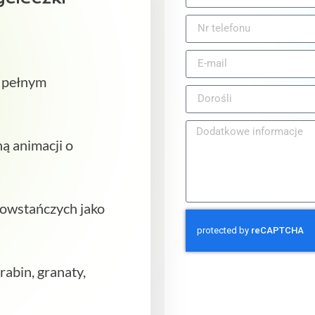
 pełnym
ą animacji o
 powstańczych jako
rabin, granaty,