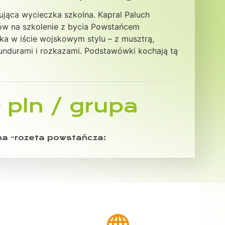
zująca wycieczka szkolna. Kapral Paluch
ków na szkolenie z bycia Powstańcem
ka w iście wojskowym stylu – z musztrą,
undurami i rozkazami. Podstawówki kochają tą
 pln / grupa
a -rozeta powstańcza: