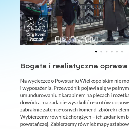
Bogata i realistyczna oprawa
Na wycieczce o Powstaniu Wielkopolskim nie m
i wyposażenia. Przewodnik pojawia się w pełny
umundurowaniu z karabinem na plecach i rozetką
dowódca ma zadanie wyszkolić rekrutów do pows
zabraknie zatem głośnych komend, zbiórek i ele
Wybierzemy również chorążych – ich zadaniem będ
powstańczej. Zabierzemy również mapy sztabowe,