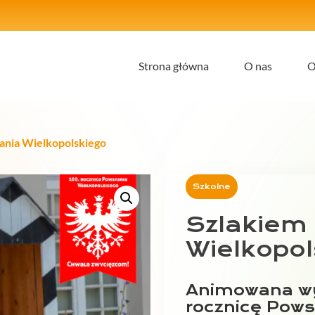
Strona główna
O nas
O
ania Wielkopolskiego
Szkolne
Szlakiem
Wielkopol
Animowana wy
rocznicę Pows