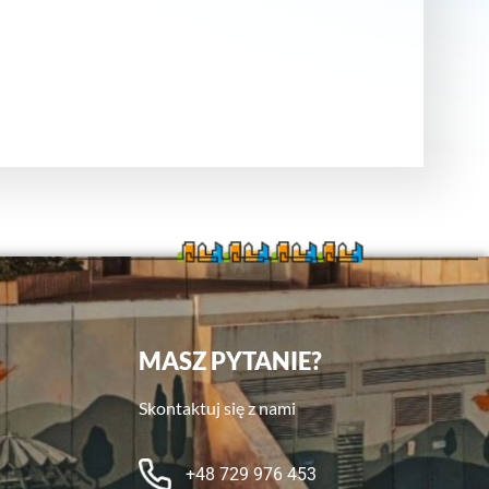
MASZ PYTANIE?
Skontaktuj się z nami
+48 729 976 453