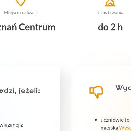
Miejsce realizacji
Czas trwania
znań Centrum
do 2 h
Wyci
zi, jeżeli:
uczniowie to k
wiązanej z
miejską
Wyśc