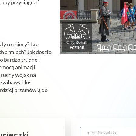
, aby przyciągnąć
y rozbiory? Jak
ch armiach? Jak doszło
 bardzo trudne i
pomocą animacji.
 ruchy wojsk na
e zabawy plus
ardziej przemówią do
cieczki