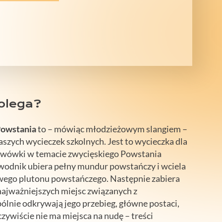
olega?
Powstania
to – mówiąc młodzieżowym slangiem –
aszych wycieczek szkolnych. Jest to wycieczka dla
awówki w temacie zwycięskiego Powstania
wodnik ubiera pełny mundur powstańczy i wciela
wego plutonu powstańczego. Następnie zabiera
ajważniejszych miejsc związanych z
lnie odkrywają jego przebieg, główne postaci,
Oczywiście nie ma miejsca na nudę – treści