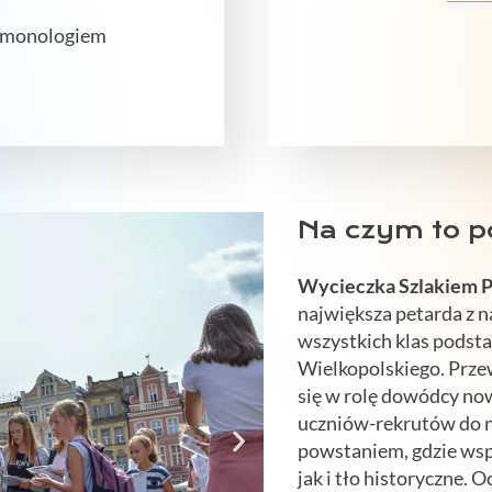
z monologiem
Na czym to p
Wycieczka
Szlakiem 
największa petarda z n
wszystkich klas podst
Wielkopolskiego. Prze
się w rolę dowódcy no
uczniów-rekrutów do n
powstaniem, gdzie wspó
jak i tło historyczne. 