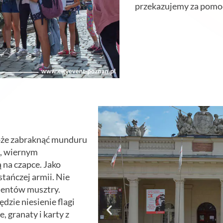
przekazujemy za pomoc
oże zabraknąć munduru
m, wiernym
 na czapce. Jako
tańczej armii. Nie
mentów musztry.
zie niesienie flagi
 granaty i karty z