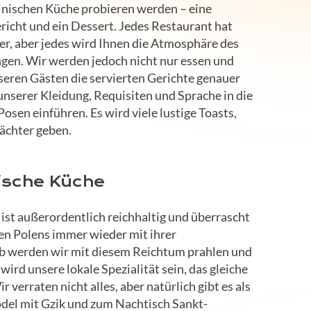
lnischen Küche probieren werden – eine
richt und ein Dessert. Jedes Restaurant hat
r, aber jedes wird Ihnen die Atmosphäre des
gen. Wir werden jedoch nicht nur essen und
seren Gästen die servierten Gerichte genauer
 unserer Kleidung, Requisiten und Sprache in die
osen einführen. Es wird viele lustige Toasts,
ächter geben.
ische Küche
st außerordentlich reichhaltig und überrascht
en Polens immer wieder mit ihrer
alb werden wir mit diesem Reichtum prahlen und
 wird unsere lokale Spezialität sein, das gleiche
ir verraten nicht alles, aber natürlich gibt es als
ödel mit Gzik und zum Nachtisch Sankt-