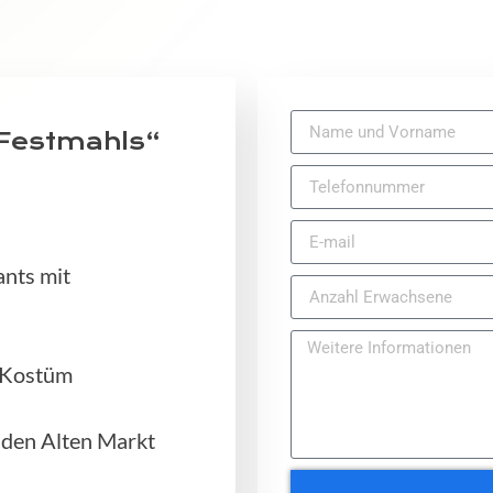
Festmahls“
ants mit
n Kostüm
den Alten Markt