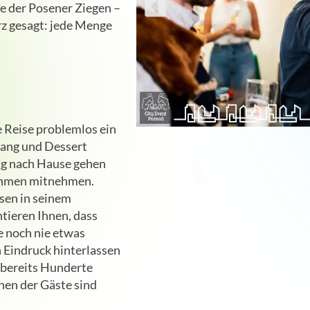
de der Posener Ziegen –
rz gesagt: jede Menge
e Reise problemlos ein
gang und Dessert
ig nach Hause gehen
ehmen mitnehmen.
osen in seinem
tieren Ihnen, dass
e noch nie etwas
 Eindruck hinterlassen
n bereits Hunderte
onen der Gäste sind