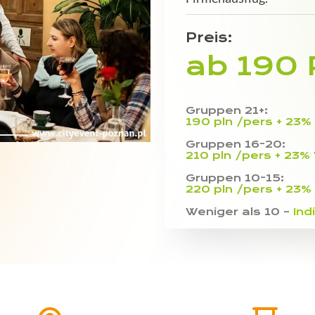
Preis:
ab 190
Gruppen 21+:
190 pln /pers + 23%
Gruppen 16-20:
210 pln /pers + 23%
Gruppen 10-15:
220 pln /pers + 23%
Weniger als 10 –
Ind