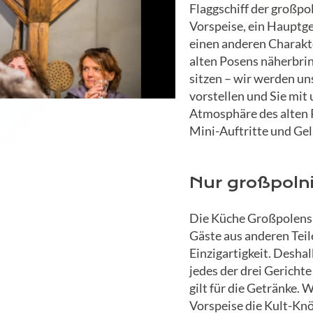
Flaggschiff der großpo
Vorspeise, ein Hauptge
einen anderen Charakte
alten Posens näherbrin
sitzen – wir werden un
vorstellen und Sie mit
Atmosphäre des alten P
Mini-Auftritte und Gel
Nur großpoln
Die Küche Großpolens i
Gäste aus anderen Teil
Einzigartigkeit. Desh
jedes der drei Gerichte
gilt für die Getränke. W
Vorspeise die Kult-Kn