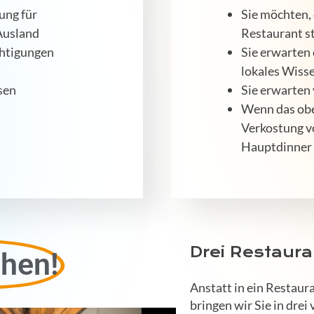
ung für
Sie möchten, 
Ausland
Restaurant st
chtigungen
Sie erwarten 
lokales Wiss
sen
Sie erwarten 
Wenn das obe
Verkostung v
Hauptdinner
Drei Restaura
hen!
Anstatt in ein Restau
bringen wir Sie in drei