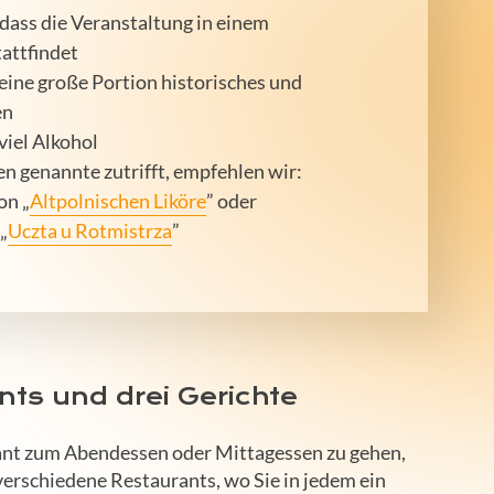
dass die Veranstaltung in einem
attfindet
eine große Portion historisches und
en
viel Alkohol
n genannte zutrifft, empfehlen wir:
on
„
Altpolnischen Liköre
”
oder
„
Uczta u Rotmistrza
”
nts und drei Gerichte
rant zum Abendessen oder Mittagessen zu gehen,
 verschiedene Restaurants, wo Sie in jedem ein