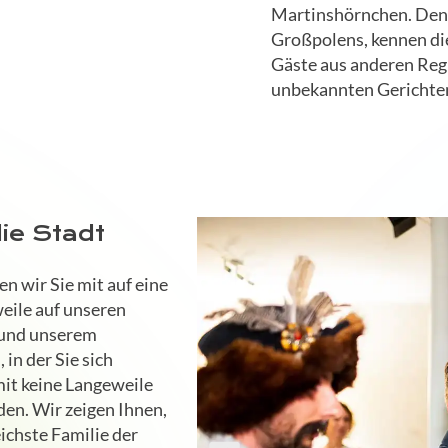
Martinshörnchen. Den 
Großpolens, kennen dies
Gäste aus anderen Reg
unbekannten Gerichten
ie Stadt
 wir Sie mit auf eine
eile auf unseren
 und unserem
in der Sie sich
mit keine Langeweile
den. Wir zeigen Ihnen,
ichste Familie der