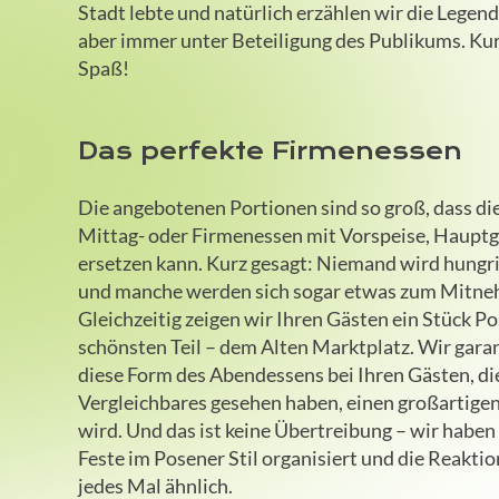
Stadt lebte und natürlich erzählen wir die Legen
aber immer unter Beteiligung des Publikums. Ku
Spaß!
Das perfekte Firmenessen
Die angebotenen Portionen sind so groß, dass di
Mittag- oder Firmenessen mit Vorspeise, Haupt
ersetzen kann. Kurz gesagt: Niemand wird hungr
und manche werden sich sogar etwas zum Mitn
Gleichzeitig zeigen wir Ihren Gästen ein Stück P
schönsten Teil – dem Alten Marktplatz. Wir garan
diese Form des Abendessens bei Ihren Gästen, di
Vergleichbares gesehen haben, einen großartigen
wird. Und das ist keine Übertreibung – wir habe
Feste im Posener Stil organisiert und die Reakti
jedes Mal ähnlich.