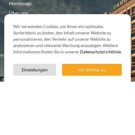
Homepage
Über uns
Angebot
Wir verwenden Cookies, um Ihnen ein optimales
Kontakt
Surferlebnis zu bieten, den Inhalt unserer Website zu
personalisieren, den Verkehr auf unserer Website zu
analysieren und relevante Werbung anzuzeigen. Weitere
Informationen finden Sie in unserer
Datenschutzrichtlinie
.
HABEN SIE FRAGEN?
Einstellungen
Ich stimme zu
Kontaktiere uns
+48 729 976 453
info@cityevent-poznan.pl
Unsere Social Media: