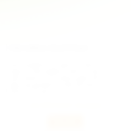
Fahrradtour durch Posen
Klassische geführte Fahrradtour mit vielen kurzen
Stopps. Ein tolles Angebot für aktive Touristen, die viel
sehen möchten, ohne ins Detail zu gehen. Wir nutzen
eigene oder gemietete Fahrräder. Wir haben zwei
Routen zur Auswahl.
ab 530 PLN/ Gruppe
Mehr sehen