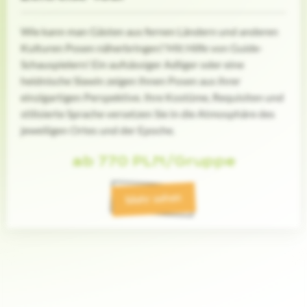
Wie kann man Gästen aus fernen Ländern und anderen
Kulturen Posen näherbringen? Mit Hilfe von Guide-
Schauspielern! Ein aufsässiger Adliger oder eine
heidnische Slawin zeigen Ihnen Posen aus ihrer
einzigartigen Perspektive. Ihre Kostüme, Requisiten und
stilisierte Sprache versetzen Sie in die Atmosphäre des
jeweiligen Ortes und der Epoche.
ab 770 PLN/Gruppe
Mehr sehen