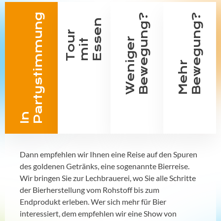
g
?
?
n
T
o
u
r
m
i
E
s
s
e
W
e
n
i
g
e
r
B
e
w
e
g
u
n
g
t
M
e
h
r
B
e
w
e
g
u
n
g
I
n
P
a
r
t
y
s
t
i
m
m
u
n
Dann empfehlen wir Ihnen eine Reise auf den Spuren
des goldenen Getränks, eine sogenannte Bierreise.
Wir bringen Sie zur Lechbrauerei, wo Sie alle Schritte
der Bierherstellung vom Rohstoff bis zum
Endprodukt erleben. Wer sich mehr für Bier
interessiert, dem empfehlen wir eine Show von