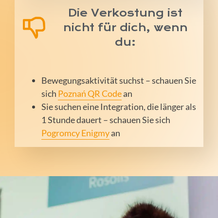
Die Verkostung ist
nicht für dich, wenn
du:
Bewegungsaktivität suchst – schauen Sie
sich
Poznań QR Code
an
Sie suchen eine Integration, die länger als
1 Stunde dauert – schauen Sie sich
Pogromcy Enigmy
an