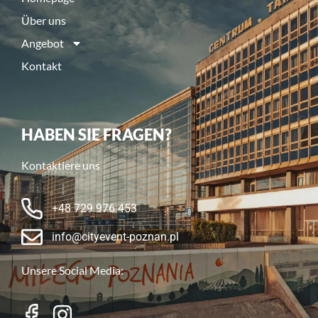
Über uns
Angebot
Kontakt
HABEN SIE FRAGEN?
Kontaktiere uns
+48 729 976 453
info@cityevent-poznan.pl
Unsere Social Media: