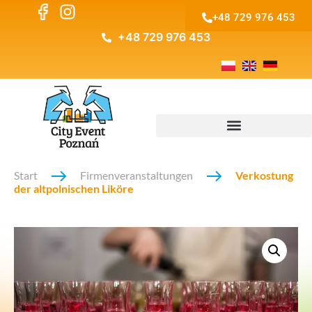
+48 729 976 453
+48 729 976 453
Start
Firmenveranstaltungen
Verkostung
der altpolnischen Liköre