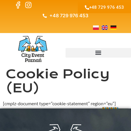
+48 729 976 453
+48 729 976 453
Cookie Policy
(EU)
[cmplz-document type=”cookie-statement” region=”eu”]