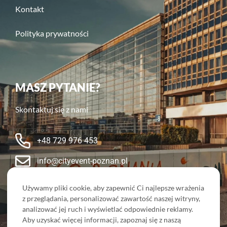
Kontakt
Polityka prywatności
MASZ PYTANIE?
Skontaktuj się z nami
+48 729 976 453
info@cityevent-poznan.pl
Nasze sociale:
Używamy pliki cookie, aby zapewnić Ci najlepsze wrażenia
z przeglądania, personalizować zawartość naszej witryny,
analizować jej ruch i wyświetlać odpowiednie reklamy.
Aby uzyskać więcej informacji, zapoznaj się z naszą