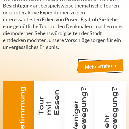
Besichtigung an, beispielsweise thematische Touren
oder interaktive Expeditionen zu den
interessantesten Ecken von Posen. Egal, ob Sie lieber
eine gemütliche Tour zu den Denkmälern machen oder
die modernen Sehenswürdigkeiten der Stadt
entdecken möchten, unsere Vorschläge sorgen für ein
unvergessliches Erlebnis.
Mehr erfahren
g
?
?
n
T
o
u
r
m
i
E
s
s
e
W
e
n
i
g
e
r
B
e
w
e
g
u
n
g
t
M
e
h
r
B
e
w
e
g
u
n
g