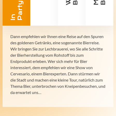
I
n
P
a
r
t
y
s
t
i
m
m
u
n
Dann empfehlen wir Ihnen eine Reise auf den Spuren
des goldenen Getränks, eine sogenannte Bierreise.
Wir bringen Sie zur Lechbrauerei, wo Sie alle Schritte
der Bierherstellung vom Rohstoff bis zum
Endprodukt erleben. Wer sich mehr für Bier
interessiert, dem empfehlen wir eine Show von
Cervesario, einem Bierexperten. Dann stürmen wir
die Stadt und machen eine kleine Tour, natürlich zum
Thema Bier, unterbrochen von Kneipenbesuchen, und
da erwartet uns…