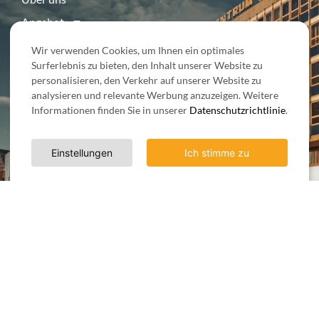
Angebot
Kontakt
Wir verwenden Cookies, um Ihnen ein optimales
Surferlebnis zu bieten, den Inhalt unserer Website zu
personalisieren, den Verkehr auf unserer Website zu
analysieren und relevante Werbung anzuzeigen. Weitere
Informationen finden Sie in unserer
Datenschutzrichtlinie
.
HABEN SIE FRAGEN?
Kontaktiere uns
Einstellungen
Ich stimme zu
+48 729 976 453
info@cityevent-poznan.pl
Unsere Social Media: